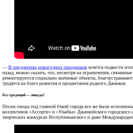
—
В преддверии новогодних праздников
хочется подвести ито
назад, можно сказать, что, несмотря на ограничения, связанны
ремонтируются социально значимые объекты, благоустраивают
трудятся на благо развития и процветания родного Джанкоя.
Без традиций — никуда!
Песни-танцы под главной ёлкой города все же были исполнены
коллективов «Ассорти» и «Улыбка» Джанкойского городского ц
творческих конкурсах Республиканского и даже Международно