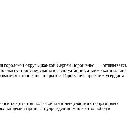
ния городской округ Джанкой Сергей Дорошенко, — оглядываясь
по благоустройству, сданы в эксплуатацию, а также капитально
ебованиями дорожное покрытие. Горожане с прежним усердием
нкойских артистов подготовили юные участники образцовых
виях пандемии принесли учреждению множество побед в