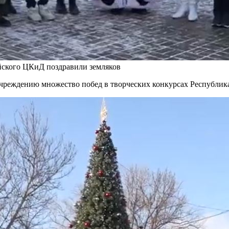
йского ЦКиД поздравили земляков
 учреждению множество побед в творческих конкурсах Республи