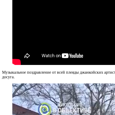
Музыкальное поздравление от всей плеяды джанкойских артис
досуга.