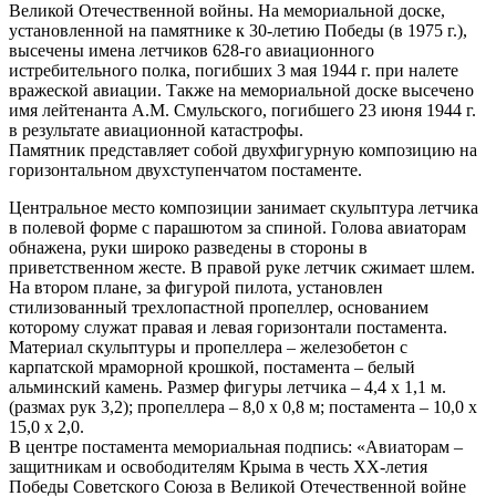
Великой Отечественной войны. На мемориальной доске,
установленной на памятнике к 30-летию Победы (в 1975 г.),
высечены имена летчиков 628-го авиационного
истребительного полка, погибших 3 мая 1944 г. при налете
вражеской авиации. Также на мемориальной доске высечено
имя лейтенанта А.М. Смульского, погибшего 23 июня 1944 г.
в результате авиационной катастрофы.
Памятник представляет собой двухфигурную композицию на
горизонтальном двухступенчатом постаменте.
Центральное место композиции занимает скульптура летчика
в полевой форме с парашютом за спиной. Голова авиаторам
обнажена, руки широко разведены в стороны в
приветственном жесте. В правой руке летчик сжимает шлем.
На втором плане, за фигурой пилота, установлен
стилизованный трехлопастной пропеллер, основанием
которому служат правая и левая горизонтали постамента.
Материал скульптуры и пропеллера – железобетон с
карпатской мраморной крошкой, постамента – белый
альминский камень. Размер фигуры летчика – 4,4 х 1,1 м.
(размах рук 3,2); пропеллера – 8,0 х 0,8 м; постамента – 10,0 х
15,0 х 2,0.
В центре постамента мемориальная подпись: «Авиаторам –
защитникам и освободителям Крыма в честь ХХ-летия
Победы Советского Союза в Великой Отечественной войне