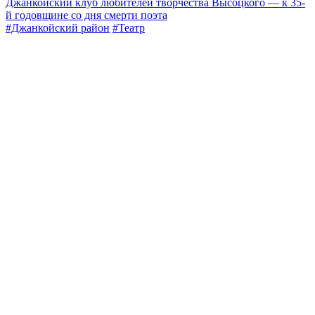
Джанкойский клуб любителей творчества Высоцкого — к 35-
й годовщине со дня смерти поэта
#Джанкойский район
#Театр