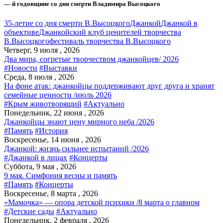
— й годовщине со дня смерти Владимира Высоцкого
35-летие со дня смерти В.Высоцкого
Джанкой
Джанкой в
объективе
Джанкойский клуб ценителей творчества
В.Высоцкого
фестиваль творчества В.Высоцкого
Четверг, 9 июля , 2026
Два мира, согретые творчеством джанкойцев/ 2026
#Новости
#Выставки
Среда, 8 июля , 2026
На фоне атак: джанкойцы поддерживают друг друга и хранят
семейные ценности /июль 2026
#Крым животворящий
#Актуально
Понедельник, 22 июня , 2026
Джанкойцы знают цену мирного неба /2026
#Память
#История
Воскресенье, 14 июня , 2026
Джанкой: жизнь сильнее испытаний /2026
#Джанкой в лицах
#Концерты
Суббота, 9 мая , 2026
9 мая. Симфония весны и память
#Память
#Концерты
Воскресенье, 8 марта , 2026
«Мамочка» — опора детской психики /8 марта о главном
#Детские сады
#Актуально
Понедельник, 2 февраля , 2026