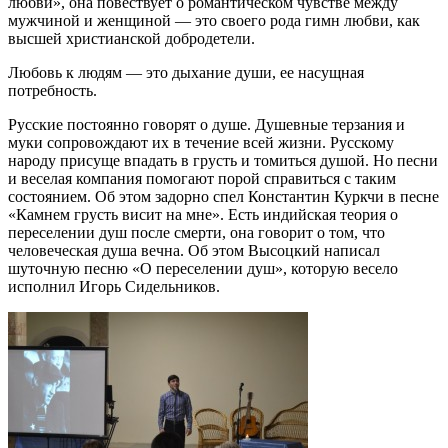
любви», она повествует о романтическом чувстве между
мужчиной и женщиной — это своего рода гимн любви, как
высшей христианской добродетели.
Любовь к людям — это дыхание души, ее насущная
потребность
.
Русские постоянно говорят о душе. Душевные терзания и
муки сопровождают их в течение всей жизни. Русскому
народу присуще впадать в грусть и томиться душой. Но песни
и веселая компания помогают порой справиться с таким
состоянием. Об этом задорно спел Константин Куркчи в песне
«Камнем грусть висит на мне».
Есть индийская теория о
переселении душ после смерти, она говорит о том, что
человеческая
душа вечна. Об этом Высоцкий написал
шуточную песню «О переселении душ», которую весело
исполнил Игорь Сидельников
.