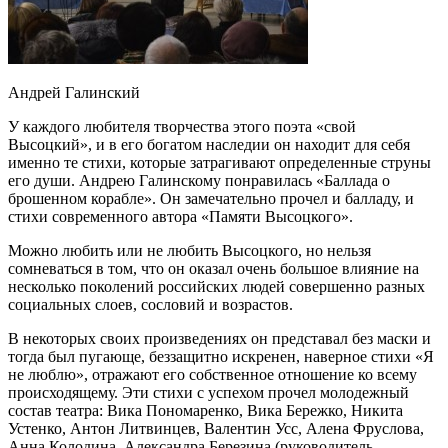
Андрей Галинский
У каждого любителя творчества этого поэта «свой
Высоцкий», и в его богатом наследии он находит для себя
именно те стихи, которые затрагивают определенные струны
его души. Андрею Галинскому понравилась «Баллада о
брошенном корабле». Он замечательно прочел и балладу, и
стихи современного автора «Памяти Высоцкого».
Можно любить или не любить Высоцкого, но нельзя
сомневаться в том, что он оказал очень большое влияние на
несколько поколений российских людей совершенно разных
социальных слоев, сословий и возрастов.
В некоторых своих произведениях он представал без маски и
тогда был
пугающе, беззащитно искренен, наверное стихи «Я
не люблю», отражают его собственное отношение ко всему
происходящему. Эти стихи с успехом прочел молодежный
состав театра: Вика Пономаренко, Вика Бережко, Никита
Устенко, Антон Литвинцев, Валентин Усс, Алена Фруслова,
Анна Колодина, Александра Березина (руководитель