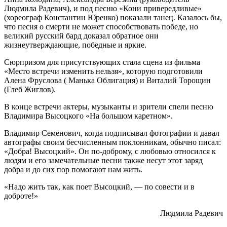
Людмила Радевич), и под песню «Кони привередливые»
(хореограф Константин Юренко) показали танец. Казалось бы,
что песня о смерти не может способствовать победе, но
великий русский бард доказал обратное они
жизнеутверждающи
е, победные и яркие.
Сюрпризом для присутствующих стала сцена из фильма
«Место встречи изменить нельзя», которую подготовили
Алена Фруслова ( Манька Облигация) и Виталий Торощин
(Глеб Жиглов).
В конце встречи актеры, музыканты и зрители спели песню
Владимира Высоцкого «На большом каретном».
Владимир Семенович, когда подписывал фотографии и давал
автографы своим бесчисленным поклонникам, обычно писал:
«Добра! Высоцкий». Он по-доброму, с любовью относился к
людям и его замечательные песни также несут этот заряд
добра и до сих пор помогают нам жить.
«Надо жить так, как поет Высоцкий, — по совести и в
доброте!»
Людмила Радевич