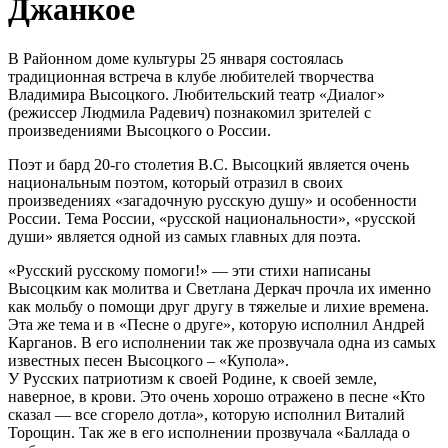
Джанкое
В Районном доме культуры 25 января состоялась
традиционная встреча
в клубе любителей творчества
Владимира Высоцкого. Любительский театр «Диалог»
(режиссер Людмила Радевич)
познакомил зрителей с
произведениями Высоцкого о России.
Поэт и бард 20-го столетия В.С. Высоцкий является очень
национальным поэтом, который отразил в своих
произведениях «загадочную русскую душу» и особенности
России. Тема России, «русской национальности», «русской
души» является одной из самых главных для поэта.
«Русский русскому помоги!» — эти стихи написаны
Высоцким как молитва и Светлана Деркач прочла их именно
как мольбу о помощи друг другу в тяжелые и лихие времена.
Эта же тема и в «Песне о друге», которую исполнил Андрей
Карганов.
В его исполнении так же прозвучала
одна из самых
известных песен Высоцкого – «Купола».
У Русских патриотизм к своей Родине, к своей земле,
наверное, в крови.
Это очень хорошо отражено в песне
«Кто
сказал — все сгорело дотла», которую исполнил Виталий
Торощин. Так же в его исполнении прозвучала «Баллада о