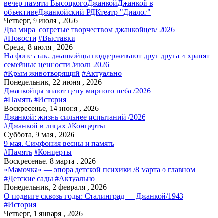
вечер памяти Высоцкого
Джанкой
Джанкой в
объективе
Джанкойский РДК
театр "Диалог"
Четверг, 9 июля , 2026
Два мира, согретые творчеством джанкойцев/ 2026
#Новости
#Выставки
Среда, 8 июля , 2026
На фоне атак: джанкойцы поддерживают друг друга и хранят
семейные ценности /июль 2026
#Крым животворящий
#Актуально
Понедельник, 22 июня , 2026
Джанкойцы знают цену мирного неба /2026
#Память
#История
Воскресенье, 14 июня , 2026
Джанкой: жизнь сильнее испытаний /2026
#Джанкой в лицах
#Концерты
Суббота, 9 мая , 2026
9 мая. Симфония весны и память
#Память
#Концерты
Воскресенье, 8 марта , 2026
«Мамочка» — опора детской психики /8 марта о главном
#Детские сады
#Актуально
Понедельник, 2 февраля , 2026
О подвиге сквозь годы: Сталинград — Джанкой/1943
#История
Четверг, 1 января , 2026