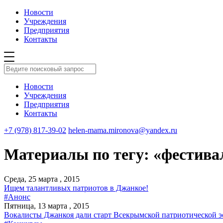
Новости
Учреждения
Предприятия
Контакты
Новости
Учреждения
Предприятия
Контакты
+7 (978) 817-39-02
helen-mama.mironova@yandex.ru
Материалы по тегу: «фестива
Среда, 25 марта , 2015
Ищем талантливых патриотов в Джанкое!
#Анонс
Пятница, 13 марта , 2015
Вокалисты Джанкоя дали старт Всекрымской патриотической эс