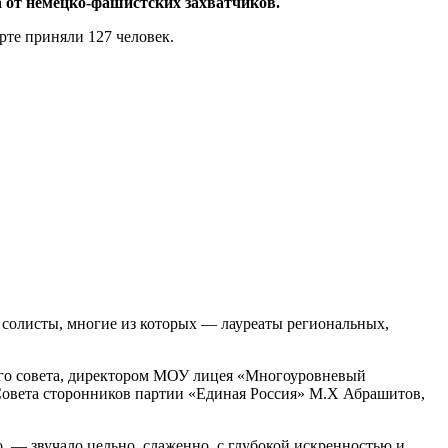
 от немецко-фашистских захватчиков.
рте приняли 127 человек.
 солисты, многие из которых — лауреаты региональных,
ого совета, директором МОУ лицея «Многоуровневый
Совета сторонников партии «Единая Россия» М.Х Абрашитов,
, — звучало цельно, слаженно, с глубокой искренностью и