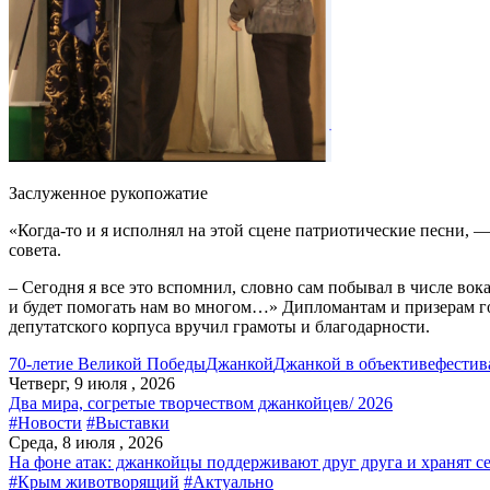
Заслуженное рукопожатие
«Когда-то и я исполнял на этой сцене патриотические песни, 
совета.
– Сегодня я все это вспомнил, словно сам побывал в числе вок
и будет помогать нам во многом…» Дипломантам и призерам г
депутатского корпуса вручил грамоты и благодарности.
70-летие Великой Победы
Джанкой
Джанкой в объективе
фестив
Четверг, 9 июля , 2026
Два мира, согретые творчеством джанкойцев/ 2026
#Новости
#Выставки
Среда, 8 июля , 2026
На фоне атак: джанкойцы поддерживают друг друга и хранят с
#Крым животворящий
#Актуально