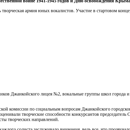
ественной войне 1941-1945 годов и Дню освобождения Крыма
 творческая армия юных вокалистов. Участие в стартовом конце
чиков Джанкойского лицея №2, вокальные группы школ города и
тской комиссии по социальным вопросам Джанкойского городск
 оценивали творческие способности конкурсантов председатель 
сты творческих направлений.
аждого солиста заслуживало внимания, ведь все, что прозвучало