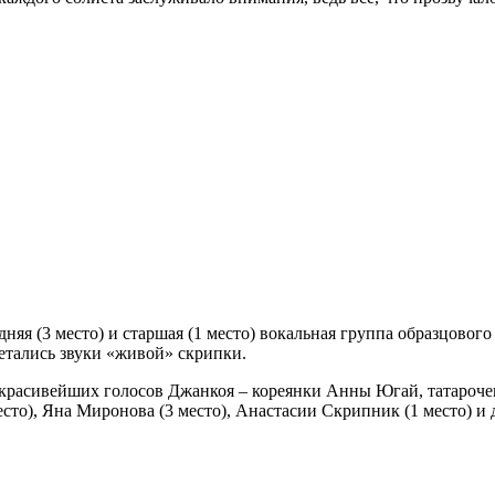
няя (3 место) и старшая (1 место) вокальная группа образцово
етались звуки «живой» скрипки.
красивейших голосов Джанкоя – кореянки Анны Югай, татароче
то), Яна Миронова (3 место), Анастасии Скрипник (1 место) и 