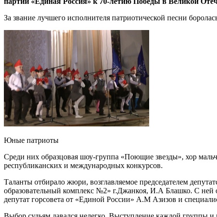
партии «Единая Россия» к 70-летию Победы в Великой Отеч
За звание лучшего исполнителя патриотической песни боролась
Юные патриоты
Среди них образцовая шоу-группа «Поющие звезды», хор маль
республиканских и международных конкурсов.
Таланты отбирало жюри, возглавляемое председателем депута
образовательный комплекс №2» г.Джанкоя, И.А Блашко. С ней
депутат горсовета от «Единой России» А.М Азизов и специали
Выбор судьям давался нелегко. Выступление каждой группы и к