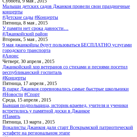
Суббота, 9 мая , 2015
Малыши детских садов Джанкоя провели свои праздничные
концерты
#Детские сады
#Концерты
Пятница, 8 мая , 2015
У памяти нет срока давности…
#Джанкойский район
Вторник, 5 мая , 2015
9 мая джанкойцы будут пользоваться БЕСПЛАТНО услугами
городского транспорта
#Анонс
Четверг, 30 апреля , 2015
Джанкойский хор ветеранов со стихами и песнями посетил
республиканский госпиталь
#Концерты
Пятница, 17 апреля , 2015
В парке Джанкоя соревновались самые быстрые школьники
#Новости
#Спорт
Среда, 15 апреля , 2015
Бывшая подпольщица, историк-краевед, учителя и ученики
встретились у памятной доски в Джанкое
#Память
Пятница, 13 марта , 2015
Вокалисты Джанкоя дали старт Всекрымской патриотической
эстафете на региональном этапе