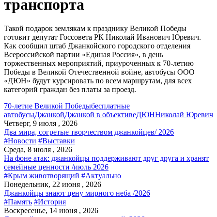
транспорта
Такой подарок землякам к празднику Великой Победы
готовит депутат Госсовета РК Николай Иванович Юревич.
Как сообщил штаб Джанкойского городского отделения
Всероссийской партии «Единая Россия», в день
торжественных мероприятий, приуроченных к 70-летию
Победы в Великой Отечественной войне, автобусы ООО
«ДЮН» будут курсировать по всем маршрутам, для всех
категорий граждан без платы за проезд.
70-летие Великой Победы
бесплатные
автобусы
Джанкой
Джанкой в объективе
ДЮН
Николай Юревич
Четверг, 9 июля , 2026
Два мира, согретые творчеством джанкойцев/ 2026
#Новости
#Выставки
Среда, 8 июля , 2026
На фоне атак: джанкойцы поддерживают друг друга и хранят
семейные ценности /июль 2026
#Крым животворящий
#Актуально
Понедельник, 22 июня , 2026
Джанкойцы знают цену мирного неба /2026
#Память
#История
Воскресенье, 14 июня , 2026