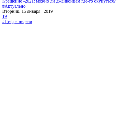
Крещение -2021: можно ли джанкойцам где-то окунуться?
#Актуально
Вторник, 15 января , 2019
19
#Цифра недели