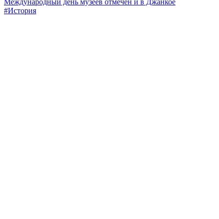
Международный день музеев отмечен и в Джанкое
#История