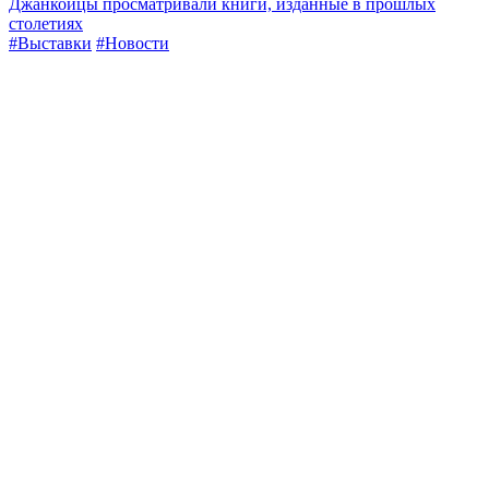
Джанкойцы просматривали книги, изданные в прошлых
столетиях
#Выставки
#Новости