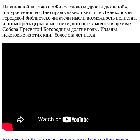
На книжной выставке «Живое слово мудрости духовной»,
приуроченной ко Дню православной книги, в Джанкойской
городской библиотеке читатели имели возможность полистать
и посмотреть церковные книги, которые хранятся в архивах
Собора Пресвятой Богородицы долгие годы. Изданы
некоторые из этих книг более ста лет назад.
Выставка ко Дню православной книги
Джанкой
Джанкой в