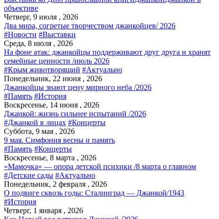
объективе
Четверг, 9 июля , 2026
Два мира, согретые творчеством джанкойцев/ 2026
#Новости
#Выставки
Среда, 8 июля , 2026
На фоне атак: джанкойцы поддерживают друг друга и хранят
семейные ценности /июль 2026
#Крым животворящий
#Актуально
Понедельник, 22 июня , 2026
Джанкойцы знают цену мирного неба /2026
#Память
#История
Воскресенье, 14 июня , 2026
Джанкой: жизнь сильнее испытаний /2026
#Джанкой в лицах
#Концерты
Суббота, 9 мая , 2026
9 мая. Симфония весны и память
#Память
#Концерты
Воскресенье, 8 марта , 2026
«Мамочка» — опора детской психики /8 марта о главном
#Детские сады
#Актуально
Понедельник, 2 февраля , 2026
О подвиге сквозь годы: Сталинград — Джанкой/1943
#История
Четверг, 1 января , 2026