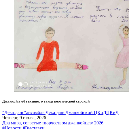
Джанкой в объективе: о танце поэтической строкой
"Дека-данс"
ансамбль Дека-данс
Джанкойский ЦКиД
ЦКиД
Четверг, 9 июля , 2026
Два мира, согретые творчеством джанкойцев/ 2026
#Новости
#Выставки