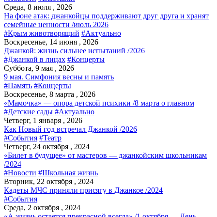
Среда, 8 июля , 2026
На фоне атак: джанкойцы поддерживают друг друга и хранят
семейные ценности /июль 2026
#Крым животворящий
#Актуально
Воскресенье, 14 июня , 2026
Джанкой: жизнь сильнее испытаний /2026
#Джанкой в лицах
#Концерты
Суббота, 9 мая , 2026
9 мая. Симфония весны и память
#Память
#Концерты
Воскресенье, 8 марта , 2026
«Мамочка» — опора детской психики /8 марта о главном
#Детские сады
#Актуально
Четверг, 1 января , 2026
Как Новый год встречал Джанкой /2026
#События
#Театр
Четверг, 24 октября , 2024
«Билет в будущее» от мастеров — джанкойским школьникам
/2024
#Новости
#Школьная жизнь
Вторник, 22 октября , 2024
Кадеты МЧС приняли присягу в Джанкое /2024
#События
Среда, 2 октября , 2024
«А жизнь остается прекрасной всегда» /1 октября — День