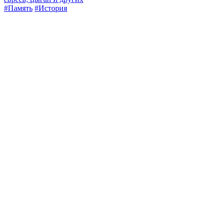
#Память
#История