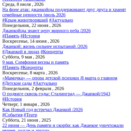
Среда, 8 июля , 2026
На фоне атак: джанкойцы поддерживают друг друга и хранят
семейные ценности /июль 2026
#Крым животворящий
#Актуально
Понедельник, 22 июня , 2026
Джанкойцы знают цену мирного неба /2026
#Память
#История
Воскресенье, 14 июня , 2026
Джанкой: жизнь сильнее испытаний /2026
#Джанкой в лицах
#Концерты
Суббота, 9 мая , 2026
9 мая. Симфония весны и память
#Память
#Концерты
Воскресенье, 8 марта , 2026
«Мамочка» — опора детской психики /8 марта о главном
#Детские сады
#Актуально
Понедельник, 2 февраля , 2026
О подвиге сквозь годы: Сталинград — Джанкой/1943
#История
Четверг, 1 января , 2026
Как Новый год встречал Джанкой /2026
#События
#Театр
Суббота, 21 июня , 2025
22 июня — День памяти и скорби: как Джанкое уничтожали
евреев, цыган и других