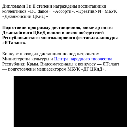
Дипломами I и II степени награждены воспитанники
коллективов «DC dance», «Ассорти», «КреативNN» МБУК
«Джанкойский ЦКиД «
Подготовив программу дистанционно, юные артисты
Джанкойского ЦКиД вошли в число победителей
Республиканского многожанрового фестиваля-конкурса
«ЯТалант».
Конкурс проходил дистанционно под патронатом
Министерства культуры и
Центра народного творчества
Республики Крым. Видеоматериалы к конкурсу — ЯТалант
— подготовлены медиасектором МБУК «ДГ ЦКиД».