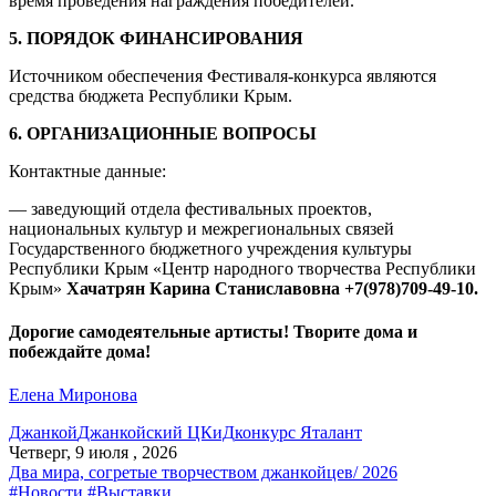
время проведения награждения победителей.
5. ПОРЯДОК ФИНАНСИРОВАНИЯ
Источником обеспечения Фестиваля-конкурса являются
средства бюджета Республики Крым.
6. ОРГАНИЗАЦИОННЫЕ ВОПРОСЫ
Контактные данные:
— заведующий отдела фестивальных проектов,
национальных культур и межрегиональных связей
Государственного бюджетного учреждения культуры
Республики Крым «Центр народного творчества Республики
Крым»
Хачатрян
Карина Станиславовна +7(978)709-49-10.
Дорогие самодеятельные артисты! Творите дома и
побеждайте дома!
Елена Миронова
Джанкой
Джанкойский ЦКиД
конкурс Яталант
Четверг, 9 июля , 2026
Два мира, согретые творчеством джанкойцев/ 2026
#Новости
#Выставки