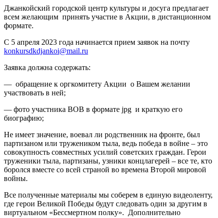
Джанкойский городской центр культуры и досуга предлагает
всем желающим принять участие в Акции, в дистанционном
формате.
С 5 апреля 2023 года начинается прием заявок на почту
konkursdkdjankoi@mail.ru
Заявка должна содержать:
— обращение к оргкомитету Акции о Вашем желании
участвовать в ней;
— фото участника ВОВ в формате jpg и краткую его
биографию;
Не имеет значение, воевал ли родственник на фронте, был
партизаном или тружеником тыла, ведь победа в войне – это
совокупность совместных усилий советских граждан. Герои
труженики тыла, партизаны, узники концлагерей – все те, кто
боролся вместе со всей страной во времена Второй мировой
войны.
Все полученные материалы мы соберем в единую видеоленту,
где герои Великой Победы будут следовать один за другим в
виртуальном «Бессмертном полку». Дополнительно