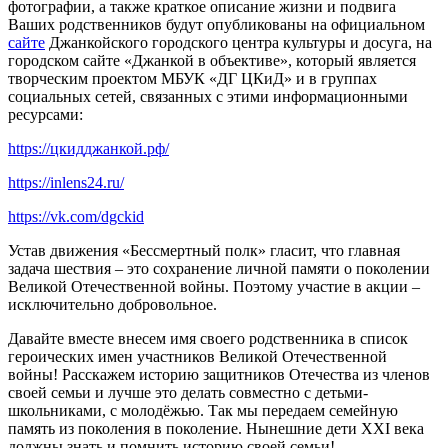
фотографии, а также краткое описание жизни и подвига
Ваших родственников будут опубликованы на официальном
сайте
Джанкойского городского центра культуры и досуга, на
городском сайте «Джанкой в объективе», который является
творческим проектом МБУК «ДГ ЦКиД» и в группах
социальных сетей, связанных с этими информационными
ресурсами:
https://цкидджанкой.рф/
https://inlens24.ru/
https://vk.com/dgckid
Устав движения «Бессмертный полк» гласит, что главная
задача шествия – это сохранение личной памяти о поколении
Великой Отечественной войны. Поэтому участие в акции –
исключительно добровольное.
Давайте вместе внесем имя своего родственника в список
героических имен участников Великой Отечественной
войны! Расскажем историю защитников Отечества из членов
своей семьи и лучше это делать совместно с детьми-
школьниками, с молодёжью. Так мы передаем семейную
память из поколения в поколение. Нынешние дети ХХI века
должны знать и помнить историю своей семьи!