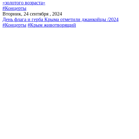
«золотого возраста»
#Концерты
Вторник, 24 сентября , 2024
День флага и герба Крыма отметили джанкойцы /2024
#Концерты
#Крым животворящий