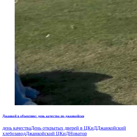
Джанкой в объективе: день качества по-джанкойски
день качества
День открытых дверей в ЦКиД
Джанкойский
хлебозавод
Джанкойский ЦКиД
Новатор