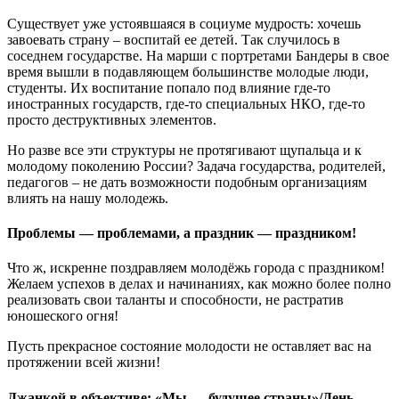
Существует уже устоявшаяся в социуме мудрость: хочешь
завоевать страну – воспитай ее детей. Так случилось в
соседнем государстве. На марши с портретами Бандеры в свое
время вышли в подавляющем большинстве молодые люди,
студенты. Их воспитание попало под влияние где-то
иностранных государств, где-то специальных НКО, где-то
просто деструктивных элементов.
Но разве все эти структуры не протягивают щупальца и к
молодому поколению России? Задача государства, родителей,
педагогов – не дать возможности подобным организациям
влиять на нашу молодежь.
Проблемы — проблемами, а праздник — праздником!
Что ж, искренне поздравляем молодёжь города с праздником!
Желаем успехов в делах и начинаниях, как можно более полно
реализовать свои таланты и способности, не растратив
юношеского огня!
Пусть прекрасное состояние молодости не оставляет вас на
протяжении всей жизни!
Джанкой в объективе: «Мы — будущее страны»/День