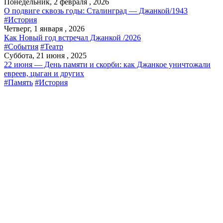
Понедельник, 2 февраля , 2026
О подвиге сквозь годы: Сталинград — Джанкой/1943
#История
Четверг, 1 января , 2026
Как Новый год встречал Джанкой /2026
#События
#Театр
Суббота, 21 июня , 2025
22 июня — День памяти и скорби: как Джанкое уничтожали
евреев, цыган и других
#Память
#История