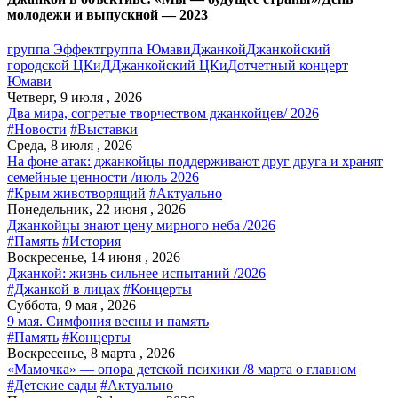
молодежи и выпускной — 2023
группа Эффект
группа Юмави
Джанкой
Джанкойский
городской ЦКиД
Джанкойский ЦКиД
отчетный концерт
Юмави
Четверг, 9 июля , 2026
Два мира, согретые творчеством джанкойцев/ 2026
#Новости
#Выставки
Среда, 8 июля , 2026
На фоне атак: джанкойцы поддерживают друг друга и хранят
семейные ценности /июль 2026
#Крым животворящий
#Актуально
Понедельник, 22 июня , 2026
Джанкойцы знают цену мирного неба /2026
#Память
#История
Воскресенье, 14 июня , 2026
Джанкой: жизнь сильнее испытаний /2026
#Джанкой в лицах
#Концерты
Суббота, 9 мая , 2026
9 мая. Симфония весны и память
#Память
#Концерты
Воскресенье, 8 марта , 2026
«Мамочка» — опора детской психики /8 марта о главном
#Детские сады
#Актуально