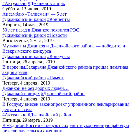
#Актуально
#Джанкой в лицах
Суббота, 13 июля , 2019
Ансамблю «Талисман» — 5 лет
#Джанкойский район
#Концерты
Вторник, 14 мая , 2019
50 лет назад в Джанкое появился РЭС
#Джанкойский район
#Новости
Воскресенье, 5 мая , 2019
Музыканты Джанкоя и Джанкойского района — победители
Всекрымского конкурса
#Джанкойский район
#Конкурсы
Пятница, 26 апреля , 2019
В парке им.Захарьяна Джанкойского района прошла памятная
акция армян
#Джанкойский район
#Память
Четверг, 4 апреля , 2019
Джанкой не без добрых людей…
#Джанкой в лицах
#Джанкойский район
Четверг, 4 апреля , 2019
В Госдуму внесен законопроект упрощенного декларирования
депутатов села
#Актуально
#Джанкойский район
Пятница, 29 марта , 2019
В «Единой России» требуют сохранить укороченную рабочую
неделю для сельских женщин