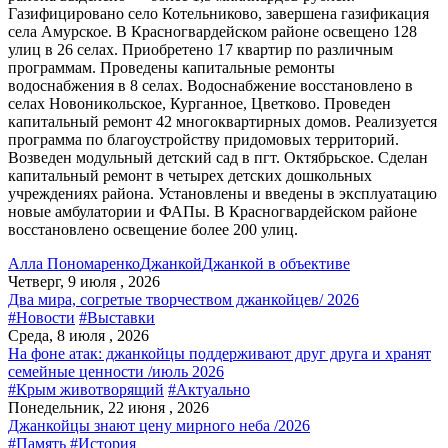
Газифицировано село Котельниково, завершена газификация
села Амурское. В Красногвардейском районе освещено 128
улиц в 26 селах. Приобретено 17 квартир по различным
программам. Проведены капитальные ремонты
водоснабжения в 8 селах. Водоснабжение восстановлено в
селах Новоникольское, Курганное, Цветково. Проведен
капитальный ремонт 42 многоквартирных домов. Реализуется
программа по благоустройству придомовых территорий.
Возведен модульный детский сад в пгт. Октябрьское. Сделан
капитальный ремонт в четырех детских дошкольных
учреждениях района. Установлены и введены в эксплуатацию
новые амбулатории и ФАПы. В Красногвардейском районе
восстановлено освещение более 200 улиц.
Алла Пономаренко
Джанкой
Джанкой в объективе
Четверг, 9 июля , 2026
Два мира, согретые творчеством джанкойцев/ 2026
#Новости
#Выставки
Среда, 8 июля , 2026
На фоне атак: джанкойцы поддерживают друг друга и хранят
семейные ценности /июль 2026
#Крым животворящий
#Актуально
Понедельник, 22 июня , 2026
Джанкойцы знают цену мирного неба /2026
#Память
#История