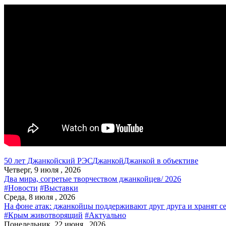
50 лет Джанкойский РЭС
Джанкой
Джанкой в объективе
Четверг, 9 июля , 2026
Два мира, согретые творчеством джанкойцев/ 2026
#Новости
#Выставки
Среда, 8 июля , 2026
На фоне атак: джанкойцы поддерживают друг друга и хранят с
#Крым животворящий
#Актуально
Понедельник, 22 июня , 2026