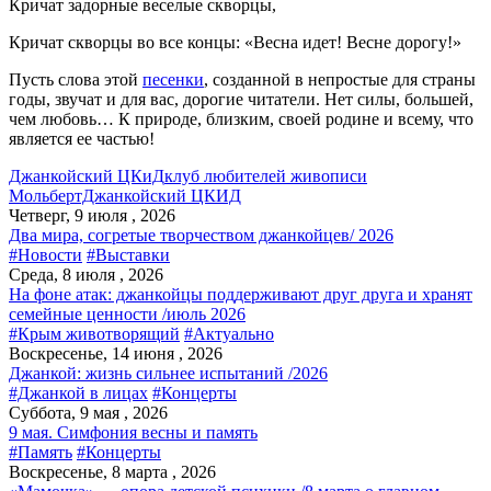
Кричат задорные веселые скворцы,
Кричат скворцы во все концы: «Весна идет! Весне дорогу!»
Пусть слова этой
песенки
, созданной в непростые для страны
годы, звучат и для вас, дорогие читатели. Нет силы, большей,
чем любовь… К природе, близким, своей родине и всему, что
является ее частью!
Джанкойский ЦКиД
клуб любителей живописи
МольбертДжанкойский ЦКИД
Четверг, 9 июля , 2026
Два мира, согретые творчеством джанкойцев/ 2026
#Новости
#Выставки
Среда, 8 июля , 2026
На фоне атак: джанкойцы поддерживают друг друга и хранят
семейные ценности /июль 2026
#Крым животворящий
#Актуально
Воскресенье, 14 июня , 2026
Джанкой: жизнь сильнее испытаний /2026
#Джанкой в лицах
#Концерты
Суббота, 9 мая , 2026
9 мая. Симфония весны и память
#Память
#Концерты
Воскресенье, 8 марта , 2026