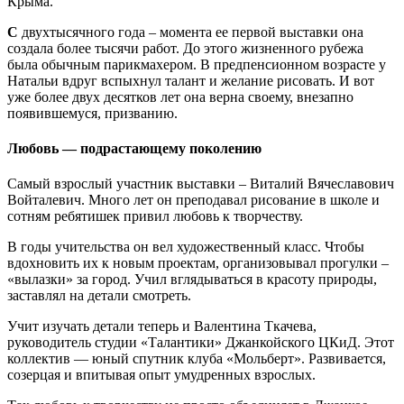
Крыма.
С
двухтысячного года – момента ее первой выставки она
создала более тысячи работ. До этого жизненного рубежа
была обычным парикмахером. В предпенсионном возрасте у
Натальи вдруг вспыхнул талант и желание рисовать. И вот
уже более двух десятков лет она верна своему, внезапно
появившемуся, призванию.
Любовь — подрастающему поколению
Самый взрослый участник выставки – Виталий Вячеславович
Войталевич. Много лет он преподавал рисование в школе и
сотням ребятишек привил любовь к творчеству.
В годы учительства он вел художественный класс. Чтобы
вдохновить их к новым проектам, организовывал прогулки –
«вылазки» за город. Учил вглядываться в красоту природы,
заставлял на детали смотреть.
Учит изучать детали теперь и Валентина Ткачева,
руководитель студии «Талантики» Джанкойского ЦКиД. Этот
коллектив — юный спутник клуба «Мольберт». Развивается,
созерцая и впитывая опыт умудренных взрослых.