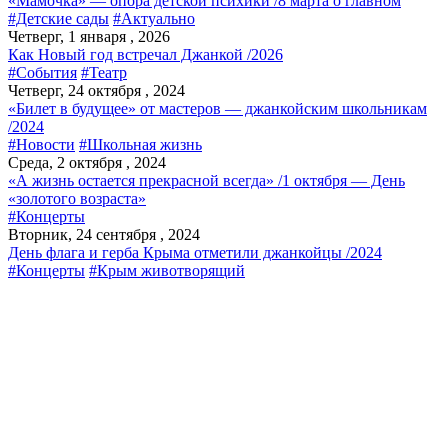
«Мамочка» — опора детской психики /8 марта о главном
#Детские сады
#Актуально
Четверг, 1 января , 2026
Как Новый год встречал Джанкой /2026
#События
#Театр
Четверг, 24 октября , 2024
«Билет в будущее» от мастеров — джанкойским школьникам
/2024
#Новости
#Школьная жизнь
Среда, 2 октября , 2024
«А жизнь остается прекрасной всегда» /1 октября — День
«золотого возраста»
#Концерты
Вторник, 24 сентября , 2024
День флага и герба Крыма отметили джанкойцы /2024
#Концерты
#Крым животворящий