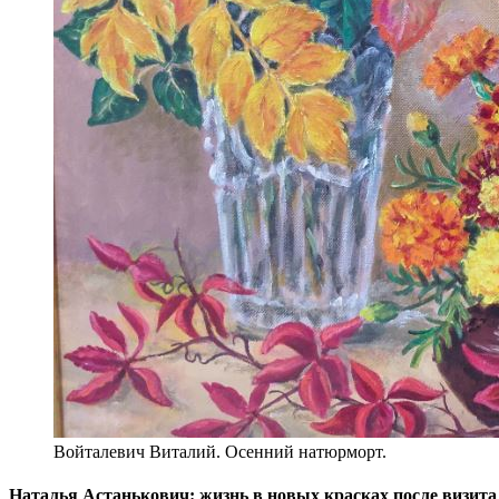
Войталевич Виталий. Осенний натюрморт.
Наталья Астанькович: жизнь в новых красках после визита