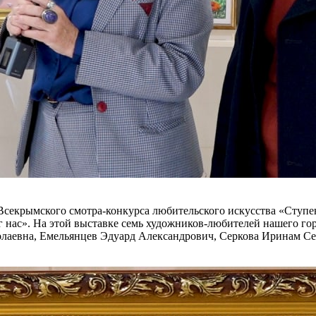
Всекрымского смотра-конкурса любительского искусства «Ступе
г нас». На этой выставке семь художников-любителей нашего го
лаевна, Емельянцев Эдуард Александрович, Серкова Иринам Се