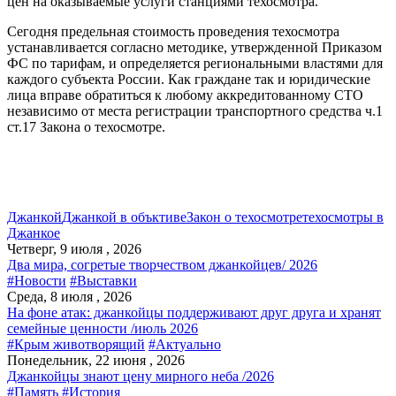
цен на оказываемые услуги станциями техосмотра.
Сегодня предельная стоимость проведения техосмотра
устанавливается согласно методике, утвержденной Приказом
ФС по тарифам, и определяется региональными властями для
каждого субъекта России. Как граждане так и юридические
лица вправе обратиться к любому аккредитованному СТО
независимо от места регистрации транспортного средства ч.1
ст.17 Закона о техосмотре.
Джанкой
Джанкой в объктиве
Закон о техосмотре
техосмотры в
Джанкое
Четверг, 9 июля , 2026
Два мира, согретые творчеством джанкойцев/ 2026
#Новости
#Выставки
Среда, 8 июля , 2026
На фоне атак: джанкойцы поддерживают друг друга и хранят
семейные ценности /июль 2026
#Крым животворящий
#Актуально
Понедельник, 22 июня , 2026
Джанкойцы знают цену мирного неба /2026
#Память
#История