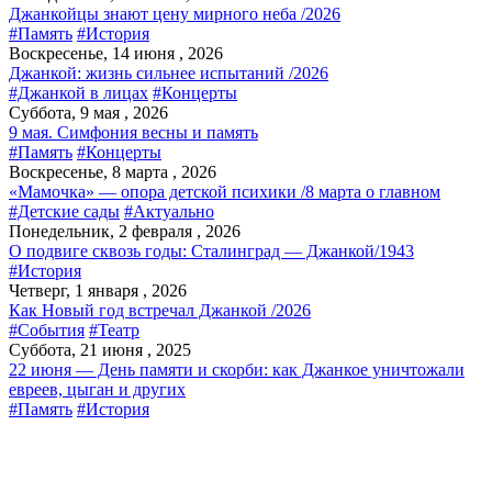
Джанкойцы знают цену мирного неба /2026
#Память
#История
Воскресенье, 14 июня , 2026
Джанкой: жизнь сильнее испытаний /2026
#Джанкой в лицах
#Концерты
Суббота, 9 мая , 2026
9 мая. Симфония весны и память
#Память
#Концерты
Воскресенье, 8 марта , 2026
«Мамочка» — опора детской психики /8 марта о главном
#Детские сады
#Актуально
Понедельник, 2 февраля , 2026
О подвиге сквозь годы: Сталинград — Джанкой/1943
#История
Четверг, 1 января , 2026
Как Новый год встречал Джанкой /2026
#События
#Театр
Суббота, 21 июня , 2025
22 июня — День памяти и скорби: как Джанкое уничтожали
евреев, цыган и других
#Память
#История