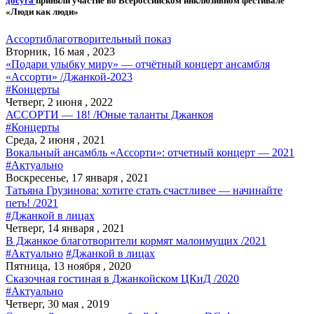
досуга
приняли участие во Всероссийском инклюзивном фестивале
«Люди как люди»
Ассорти
благотворительный показ
Вторник, 16 мая , 2023
«Подари улыбку миру» — отчётный концерт ансамбля
«Ассорти» /Джанкой-2023
#Концерты
Четверг, 2 июня , 2022
АССОРТИ — 18! /Юные таланты Джанкоя
#Концерты
Среда, 2 июня , 2021
Вокальный ансамбль «Ассорти»: отчетный концерт — 2021
#Актуально
Воскресенье, 17 января , 2021
Татьяна Грузинова: хотите стать счастливее — начинайте
петь! /2021
#Джанкой в лицах
Четверг, 14 января , 2021
В Джанкое благотворители кормят малоимущих /2021
#Актуально
#Джанкой в лицах
Пятница, 13 ноября , 2020
Сказочная гостиная в Джанкойском ЦКиД /2020
#Актуально
Четверг, 30 мая , 2019