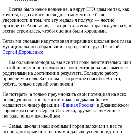
— Всегда было некое волнение, а вдруг ЕГЭ сдам не так, как
хочется, и до самого последнего момента не было
уверенности в том, что эту медаль я получу, — честно
признается Анастасия, — я просто всегда старалась учиться, и
всегда стремилась, чтобы оценки были хорошими.
Теплыми словами напутствовал вчерашних школьников глава
муниципального образования городской округ Джанкой
Сергей Дорошенко
:
— Вы большие молодцы, вы все эти годы действительно шли
к этой цели, упорно трудились, концентрировались вместе с
родителями на достижении результата. Большую работу
провели учителя. За что им — огромное спасибо. Но это,
ребята, только первый этап жизни!
Не потерять, а только преумножить свой потенциал на всех
последующих этапах жизни пожелал джанкойским
медалистам лидер фракции
«Единая Россия»
в Джанкойском
городском совете Сергей Ильченко, вручая заслуженные
награды юным джанкойцам.
— Семья, школа и наш любимый город заложили в вас те
основы, которые позволят вам и дальше успешно идти по