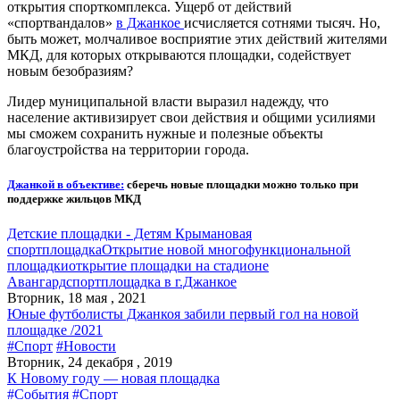
открытия спорткомплекса. Ущерб от действий
«спортвандалов»
в Джанкое
исчисляется сотнями тысяч. Но,
быть может, молчаливое восприятие этих действий жителями
МКД, для которых открываются площадки, содействует
новым безобразиям?
Лидер муниципальной власти выразил надежду, что
население активизирует свои действия и общими усилиями
мы сможем сохранить нужные и полезные объекты
благоустройства на территории города.
Джанкой в объективе:
сберечь новые площадки можно только при
поддержке жильцов МКД
Детские площадки - Детям Крыма
новая
спортплощадка
Открытие новой многофункциональной
площадки
открытие площадки на стадионе
Авангард
спортплощадка в г.Джанкое
Вторник, 18 мая , 2021
Юные футболисты Джанкоя забили первый гол на новой
площадке /2021
#Спорт
#Новости
Вторник, 24 декабря , 2019
К Новому году — новая площадка
#События
#Спорт