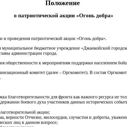
Положение
о патриотической акции «Огонь добра»
и и проведения патриотической акции «Огонь добра».
я муниципальное бюджетное учреждение «Джанкойский городской
главы администрации города.
ния общественности к мероприятиям поддержки населением бойц
анизационный комитет (далее – Оргкомитет). В состав Оргкомит
.
жка благотворительности для фронта как важного ресурса не т
ддержании боевого духа участников данных исторических событ
лаготворительной акции;
а, верности Отчизне, милосердия, соучастия и доброты, уважен
еских лиц в данном вопросе;