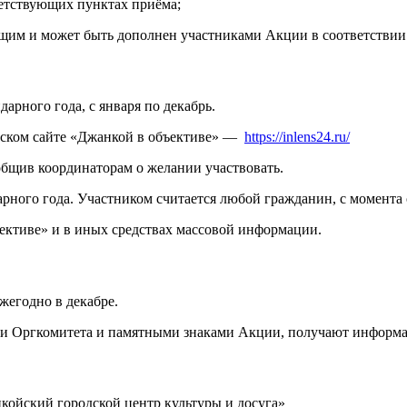
ветствующих пунктах приёма;
ющим и может быть дополнен участниками Акции в соответствии
арного года, с января по декабрь.
одском сайте «Джанкой в объективе» —
https://inlens24.ru/
ообщив координаторам о желании участвовать.
ндарного года. Участником считается любой гражданин, с момент
ъективе» и в иных средствах массовой информации.
жегодно в декабре.
ми Оргкомитета и памятными знаками Акции, получают инфор
нкойский городской центр культуры и досуга»