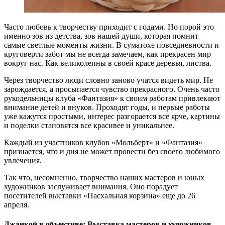
Часто любовь к творчеству приходит с годами. Но порой это
именно зов из детства, зов нашей души, которая помнит
самые светлые моменты жизни. В суматохе повседневности и
круговерти забот мы не всегда замечаем, как прекрасен мир
вокруг нас. Как великолепны в своей красе деревья, листва.
Через творчество люди словно заново учатся видеть мир. Не
зарождается, а просыпается чувство прекрасного. Очень часто
рукодельницы клуба «Фантазия» к своим работам привлекают
внимание детей и внуков. Проходят годы, и первые работы
уже кажутся простыми, интерес разгорается все ярче, картины
и поделки становятся все красивее и уникальнее.
Каждый из участников клубов «Мольберт» и «Фантазия»
признается, что и дня не может провести без своего любимого
увлечения.
Так что, несомненно, творчество наших мастеров и юных
художников заслуживает внимания. Оно порадует
посетителей выставки «Пасхальная корзина» еще до 26
апреля.
Джанкой в объективе: Выставка мастеров и художников