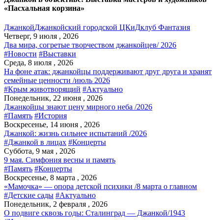
«Пасхальная корзина»
Джанкой
Джанкойский городской ЦКиД
клуб Фантазия
Четверг, 9 июля , 2026
Два мира, согретые творчеством джанкойцев/ 2026
#Новости
#Выставки
Среда, 8 июля , 2026
На фоне атак: джанкойцы поддерживают друг друга и хранят
семейные ценности /июль 2026
#Крым животворящий
#Актуально
Понедельник, 22 июня , 2026
Джанкойцы знают цену мирного неба /2026
#Память
#История
Воскресенье, 14 июня , 2026
Джанкой: жизнь сильнее испытаний /2026
#Джанкой в лицах
#Концерты
Суббота, 9 мая , 2026
9 мая. Симфония весны и память
#Память
#Концерты
Воскресенье, 8 марта , 2026
«Мамочка» — опора детской психики /8 марта о главном
#Детские сады
#Актуально
Понедельник, 2 февраля , 2026
О подвиге сквозь годы: Сталинград — Джанкой/1943