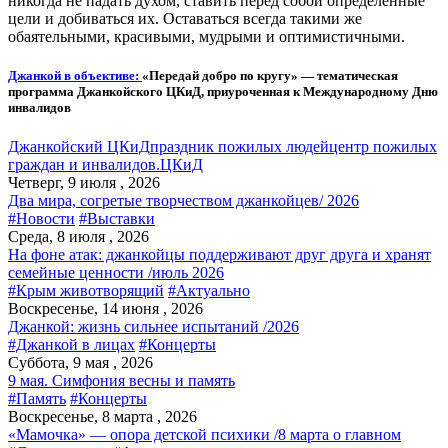
никогда не падать духом, ставить перед собой определённые
цели и добиваться их. Оставаться всегда такими же
обаятельными, красивыми, мудрыми и оптимистичными.
Джанкой в объективе:
«Передай добро по кругу» — тематическая
программа Джанкойского ЦКиД, приуроченная к Международному Дню
инвалидов
Джанкойский ЦКиД
праздник пожилых людей
центр пожилых
граждан и инвалидов.
ЦКиД
Четверг, 9 июля , 2026
Два мира, согретые творчеством джанкойцев/ 2026
#Новости
#Выставки
Среда, 8 июля , 2026
На фоне атак: джанкойцы поддерживают друг друга и хранят
семейные ценности /июль 2026
#Крым животворящий
#Актуально
Воскресенье, 14 июня , 2026
Джанкой: жизнь сильнее испытаний /2026
#Джанкой в лицах
#Концерты
Суббота, 9 мая , 2026
9 мая. Симфония весны и память
#Память
#Концерты
Воскресенье, 8 марта , 2026
«Мамочка» — опора детской психики /8 марта о главном