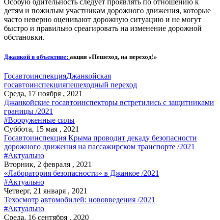
Особую бдительность следует проявлять по отношению к
детям и пожилым участникам дорожного движения, которые
часто неверно оценивают дорожную ситуацию и не могут
быстро и правильно среагировать на изменение дорожной
обстановки.
Джанкой в объективе:
акция «Пешеход, на переход!»
Госавтоинспекция
Джанкойская
госавтоинспекция
пешеходный переход
Среда, 17 ноября , 2021
Джанкойские госавтоинспекторы встретились с защитниками
границы /2021
#Вооруженные силы
Суббота, 15 мая , 2021
Госавтоинспекция Крыма проводит декаду безопасности
дорожного движения на пассажирском транспорте /2021
#Актуально
Вторник, 2 февраля , 2021
«Лаборатория безопасности» в Джанкое /2021
#Актуально
Четверг, 21 января , 2021
Техосмотр автомобилей: нововведения /2021
#Актуально
Среда, 16 сентября , 2020