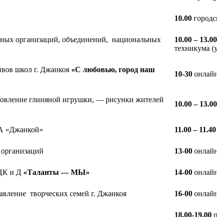
10.00
городс
нных организаций, объединений, национальных
10.00 – 13.00
техникума (
ивов школ г. Джанкоя
«С любовью, город наш
10-30
онлайн
отовление глиняной игрушки, — рисунки жителей
10.00 – 13.00
ж
 «Джанкой»
11.00 – 11.40
 организаций
13-00
онлайн
 ЦК и Д
«Таланты — МЫ»
14-00
онлайн
авление творческих семей г. Джанкоя
16-00
онлайн
18.00-19.00
п