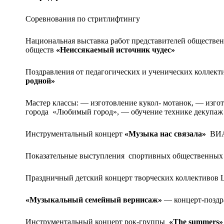
Соревнования по стритлифтингу
Национальная выставка работ представителей обществе
обществ
«Неиссякаемый источник чудес»
Поздравления от педагогических и ученических коллект
родной»
Мастер классы: — изготовление кукол- мотанок, — изг
города «Любимый город», — обучение технике декупа
Инструментальный концерт
«Музыка нас связала»
ВИА
Показательные выступления спортивных общественных
Праздничный детский концерт творческих коллективов
«Музыкальный семейный вернисаж»
— концерт-поздр
Инструментальный концерт рок-группы
«
The
summers
»