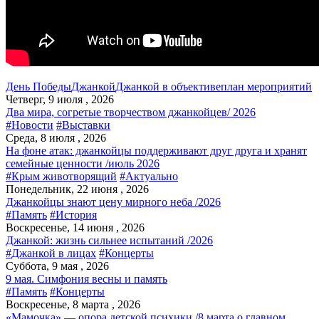
День Победы
Джанкой
Джанкой в объективе
план мероприятий
Четверг, 9 июля , 2026
Два мира, согретые творчеством джанкойцев/ 2026
#Новости
#Выставки
Среда, 8 июля , 2026
На фоне атак: джанкойцы поддерживают друг друга и хранят
семейные ценности /июль 2026
#Крым животворящий
#Актуально
Понедельник, 22 июня , 2026
Джанкойцы знают цену мирного неба /2026
#Память
#История
Воскресенье, 14 июня , 2026
Джанкой: жизнь сильнее испытаний /2026
#Джанкой в лицах
#Концерты
Суббота, 9 мая , 2026
9 мая. Симфония весны и память
#Память
#Концерты
Воскресенье, 8 марта , 2026
«Мамочка» — опора детской психики /8 марта о главном