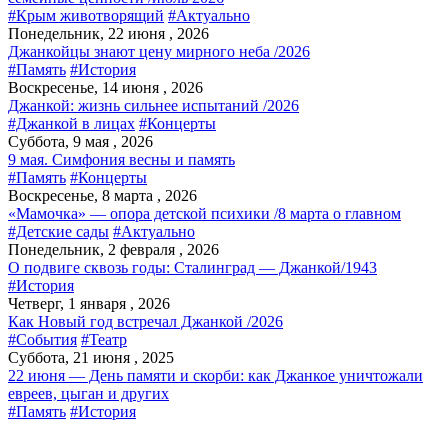
#Крым животворящий
#Актуально
Понедельник, 22 июня , 2026
Джанкойцы знают цену мирного неба /2026
#Память
#История
Воскресенье, 14 июня , 2026
Джанкой: жизнь сильнее испытаний /2026
#Джанкой в лицах
#Концерты
Суббота, 9 мая , 2026
9 мая. Симфония весны и память
#Память
#Концерты
Воскресенье, 8 марта , 2026
«Мамочка» — опора детской психики /8 марта о главном
#Детские сады
#Актуально
Понедельник, 2 февраля , 2026
О подвиге сквозь годы: Сталинград — Джанкой/1943
#История
Четверг, 1 января , 2026
Как Новый год встречал Джанкой /2026
#События
#Театр
Суббота, 21 июня , 2025
22 июня — День памяти и скорби: как Джанкое уничтожали
евреев, цыган и других
#Память
#История