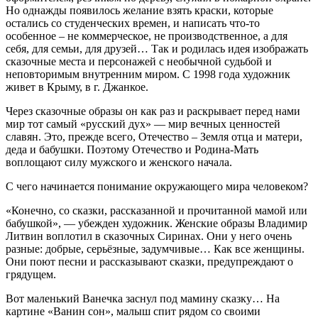
Но однажды появилось желание взять краски, которые
остались со студенческих времен, и написать что-то
особенное – не коммерческое, не производственное, а для
себя, для семьи, для друзей… Так и родилась идея изображать
сказочные места и персонажей с необычной судьбой и
неповторимым внутренним миром. С 1998 года художник
живет в Крыму, в г. Джанкое.
Через сказочные образы он как раз и раскрывает перед нами
мир тот самый «русский дух» — мир вечных ценностей
славян. Это, прежде всего, Отечество – Земля отца и матери,
деда и бабушки. Поэтому Отечество и Родина-Мать
воплощают силу мужского и женского начала.
С чего начинается понимание окружающего мира человеком?
«Конечно, со сказки, рассказанной и прочитанной мамой или
бабушкой», — убежден художник. Женские образы Владимир
Литвин воплотил в сказочных Сиринах. Они у него очень
разные: добрые, серьёзные, задумчивые… Как все женщины.
Они поют песни и рассказывают сказки, предупреждают о
грядущем.
Вот маленький Ванечка заснул под мамину сказку… На
картине «Ванин сон», малыш спит рядом со своими