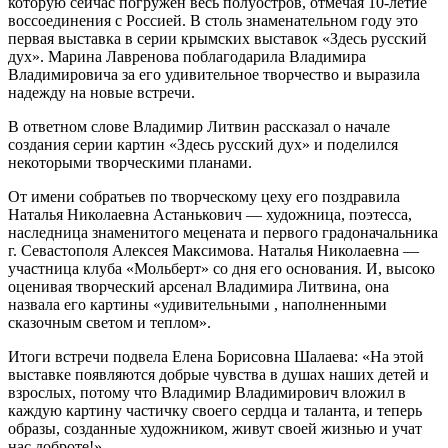
которую сейчас погружен весь полуостров, отмечая 10-летие
воссоединения с Россией. В столь знаменательном году это
первая выставка в серии крымских выставок «Здесь русский
дух». Марина Лавренова поблагодарила Владимира
Владимировича за его удивительное творчество и выразила
надежду на новые встречи.
В ответном слове Владимир Литвин рассказал о начале
создания серии картин «Здесь русский дух» и поделился
некоторыми творческими планами.
От имени собратьев по творческому цеху его поздравила
Наталья Николаевна Астанькович — художница, поэтесса,
наследница знаменитого мецената и первого градоначальника
г. Севастополя Алексея Максимова. Наталья Николаевна —
участница клуба «Мольберт» со дня его основания. И, высоко
оценивая творческий арсенал Владимира Литвина, она
назвала его картины «удивительными , наполненными
сказочным светом и теплом».
Итоги встречи подвела Елена Борисовна Шалаева: «На этой
выставке появляются добрые чувства в душах наших детей и
взрослых, потому что Владимир Владимирович вложил в
каждую картину частичку своего сердца и таланта, и теперь
образы, созданные художником, живут своей жизнью и учат
нас доброте!»