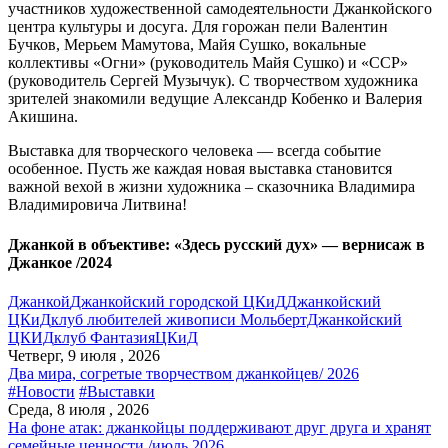
участников художественной самодеятельности Джанкойского
центра культуры и досуга. Для горожан пели Валентин
Бучков, Мерьем Мамутова, Майя Сушко, вокальные
коллективы «Огни» (руководитель Майя Сушко) и «ССР»
(руководитель Сергей Музычук). С творчеством художника
зрителей знакомили ведущие Александр Кобенко и Валерия
Акишина.
Выставка для творческого человека — всегда событие
особенное. Пусть же каждая новая выставка становится
важной вехой в жизни художника – сказочника Владимира
Владимировича Литвина!
Джанкой в объективе: «Здесь русский дух» — вернисаж в
Джанкое /2024
Джанкой
Джанкойский городской ЦКиД
Джанкойский
ЦКиД
клуб любителей живописи МольбертДжанкойский
ЦКИД
клуб Фантазия
ЦКиД
Четверг, 9 июля , 2026
Два мира, согретые творчеством джанкойцев/ 2026
#Новости
#Выставки
Среда, 8 июля , 2026
На фоне атак: джанкойцы поддерживают друг друга и хранят
семейные ценности /июль 2026