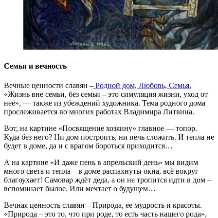
Семья и вечность
Вечные ценности славян –
Родной дом, Любовь, Семья.
«Жизнь вне семьи, без семьи – это симуляция жизни, уход от
неё», — также из убеждений художника. Тема родного дома
прослеживается во многих работах Владимира Литвина.
Вот, на картине «Посвящение хозяину» главное — топор.
Куда без него? Ни дом построить, ни печь сложить. И тепла не
будет в доме, да и с врагом бороться приходится…
А на картине «И даже пень в апрельский день» мы видим
много света и тепла – в доме распахнуты окна, всё вокруг
благоухает! Самовар ждёт деда, а он не тропится идти в дом –
вспоминает былое. Или мечтает о будущем…
Вечная ценность славян – Природа, ее мудрость и красоты.
«Природа – это то, что при роде, то есть часть нашего рода»,