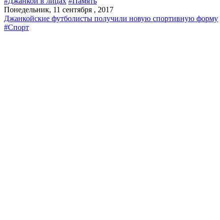
#Джанкой в лицах
#Память
Понедельник, 11 сентября , 2017
Джанкойские футболисты получили новую спортивную форму
#Спорт