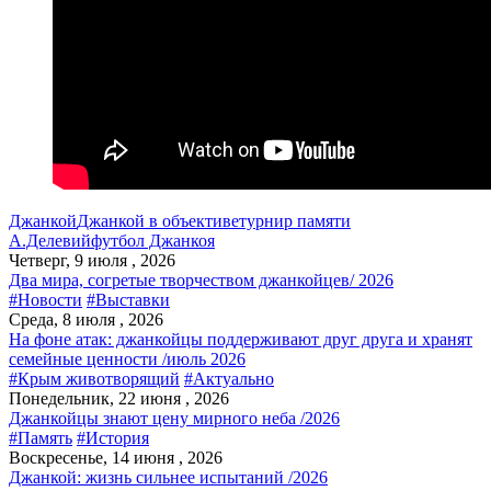
Джанкой
Джанкой в объективе
турнир памяти
А.Делевий
футбол Джанкоя
Четверг, 9 июля , 2026
Два мира, согретые творчеством джанкойцев/ 2026
#Новости
#Выставки
Среда, 8 июля , 2026
На фоне атак: джанкойцы поддерживают друг друга и хранят
семейные ценности /июль 2026
#Крым животворящий
#Актуально
Понедельник, 22 июня , 2026
Джанкойцы знают цену мирного неба /2026
#Память
#История
Воскресенье, 14 июня , 2026
Джанкой: жизнь сильнее испытаний /2026