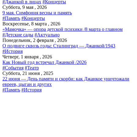
#Джанкой в лицах
#Концерты
Суббота, 9 мая , 2026
9 мая. Симфония весны и память
#Память
#Концерты
Воскресенье, 8 марта , 2026
«Мамочка» — опора детской психики /8 марта о главном
#Детские сады
#Актуально
Понедельник, 2 февраля , 2026
О подвиге сквозь годы: Сталинград — Джанкой/1943
#История
Четверг, 1 января , 2026
Как Новый год встречал Джанкой /2026
#События
#Театр
Суббота, 21 июня , 2025
22 июня — День памяти и скорби: как Джанкое уничтожали
евреев, цыган и других
#Память
#История