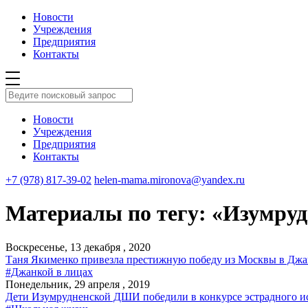
Новости
Учреждения
Предприятия
Контакты
Новости
Учреждения
Предприятия
Контакты
+7 (978) 817-39-02
helen-mama.mironova@yandex.ru
Материалы по тегу: «Изумруд
Воскресенье, 13 декабря , 2020
Таня Якименко привезла престижную победу из Москвы в Джа
#Джанкой в лицах
Понедельник, 29 апреля , 2019
Дети Изумрудненской ДШИ победили в конкурсе эстрадного и