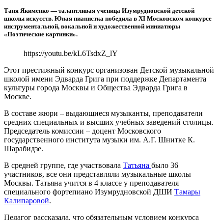
Таня Якименко — талантливая ученица Изумрудновской детской
школы искусств. Юная пианистка победила в XI Московском конкурсе
инструментальной, вокальной и художественной миниатюры
«Поэтические картинки».
https://youtu.be/kL6TsdxZ_lY
Этот престижный конкурс организован Детской музыкальной
школой имени Эдварда Грига при поддержке Департамента
культуры города Москвы и Общества Эдварда Грига в
Москве.
В составе жюри – выдающиеся музыканты, преподаватели
средних специальных и высших учебных заведений столицы.
Председатель комиссии – доцент Московского
государственного института музыки им. А.Г. Шнитке К.
Шарабидзе.
В средней группе, где участвовала
Татьяна
было 36
участников, все они представляли музыкальные школы
Москвы. Татьяна учится в 4 классе у преподавателя
специального фортепиано Изумрудновской ДШИ
Тамары
Калипаровой
.
Педагог рассказала, что обязательным условием конкурса