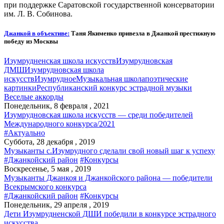
при поддержке Саратовской государственной консерватории
им. Л. В. Собинова.
Джанкой в объективе:
Таня Якименко привезла в Джанкой престижную
победу из Москвы
Изумрудненская школа искусств
Изумрудновская
ДМШ
Изумрудновская школа
искусств
Изумрудное
Музыкальная школа
поэтические
картинки
Республиканский конкурс эстрадной музыки
Веселые аккорды
Понедельник, 8 февраля , 2021
Изумрудновская школа искусств — среди победителей
Международного конкурса/2021
#Актуально
Суббота, 28 декабря , 2019
Музыканты с.Изумрудного сделали свой новый шаг к успеху
#Джанкойский район
#Конкурсы
Воскресенье, 5 мая , 2019
Музыканты Джанкоя и Джанкойского района — победители
Всекрымского конкурса
#Джанкойский район
#Конкурсы
Понедельник, 29 апреля , 2019
Дети Изумрудненской ДШИ победили в конкурсе эстрадного
искусства