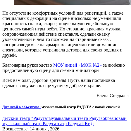
Но отсутствие комфортных условий для репетиций, а также
специальных декораций на сцене нисколько не уменьшили
красочность сказки, скорее, подчеркнули еще большую
ценность самой игры ребят. Их старание, красивая музыка,
сопровождающая действие спектакля, сделали сказку
увлекательной и чем-то похожей на старинные сказы,
воспроизводимые на ярмарках лицедеями или домашние
спектакли, которые устраивала детвора для своих родных и
друзей.
Благодарим руководство
МОУ лицей «МОК №2»
за любезно
предоставленную сцену для съемки миниатюры.
Всех вам благ, дорогой зритель! Пусть наша постановка
сделает вашу жизнь еще чуточку добрее и краше.
Елена Снедкова
Джанкой в объективе:
музыкальный театр РАДУГА с новой сказкой
детский театр "Радуга"
музыкальный театр Радуга
образцовый
музыкальный театр Радуга
театр Радуга
ЦКиД
Воскресенье, 14 июня , 2026