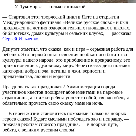
У Лукоморья — только с книжкой
— Стартовал этот творческий цикл в Ялте на открытии
Международного фестиваля «Великое русское слово» и был
продолжен на летних оздоровительных площадках в школах,
библиотеках, домах культуры и сельских клубах, — рассказал
Сергей Ильченко
.
Депутат отметил, что сказка, как и игра – серьезная работа для
ребенка. Это первый опыт освоения необъятного богатства
культуры нашего народа, это приобщение к прекрасному, это
прикосновение к духовному миру. Через сказку дети познают
категории добра и зла, истины и лжи, верности и
предательства, любви и корысти.
Праздновать так праздновать! Администрация города
участников квестов поощряет абонементами на парковые
атракционы, а книжки ребята уносят с собой, твердо обещая
обязательно прочесть свою сказку маме на ночь.
— В своей жизни становитесь похожими только на добрых
героев сказок! Будьте смелыми побеждать зло и неправду, —
пожелал ребятам спонсор праздника, — в добрый путь,
ребята, с великим русским словом!