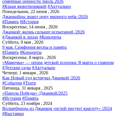
семейные ценности /июль 2026
#Крым животворящий
#Актуально
Понедельник, 22 июня , 2026
Джанкойцы знают цену мирного неба /2026
#Память
#История
Воскресенье, 14 июня , 2026
Джанкой: жизнь сильнее испытаний /2026
#Джанкой в лицах
#Концерты
Суббота, 9 мая , 2026
9 мая. Симфония весны и память
#Память
#Концерты
Воскресенье, 8 марта , 2026
«Мамочка» — опора детской психики /8 марта о главном
#Детские сады
#Актуально
Четверг, 1 января , 2026
Как Новый год встречал Джанкой /2026
#События
#Театр
Пятница, 31 января , 2025
«Пароль Победы» /Джанкой/2025
#История
#Память
Суббота, 23 ноября , 2024
Волшебницы из Джанкоя «иглой рисуют красоту» /2024
#Выставки