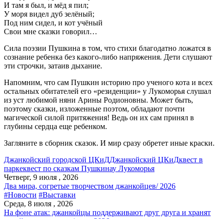
И там я был, и мёд я пил;
У моря видел дуб зелёный;
Под ним сидел, и кот учёный
Свои мне сказки говорил…
Сила поэзии Пушкина в том, что стихи благодатно ложатся в
сознание ребенка без какого-либо напряжения. Дети слушают
эти строчки, затаив дыхание.
Напомним, что сам Пушкин историю про ученого кота и всех
остальных обитателей его «резиденции» у Лукоморья слушал
из уст любимой няни Арины Родионовны. Может быть,
поэтому сказки, изложенные поэтом, обладают почти
магической силой притяжения! Ведь он их сам принял в
глубины сердца еще ребенком.
Загляните в сборник сказок. И мир сразу обретет иные краски.
Джанкойский городской ЦКиД
Джанкойский ЦКиД
квест в
парке
квест по сказкам Пушкина
у Лукоморья
Четверг, 9 июля , 2026
Два мира, согретые творчеством джанкойцев/ 2026
#Новости
#Выставки
Среда, 8 июля , 2026
На фоне атак: джанкойцы поддерживают друг друга и хранят