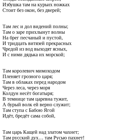
Избушка там на курьих ножках
Стоит без окон, без дверей;
Там лес и дол видений полны;
Там о заре прихлынут волны
На брег песчаный и пустой,
И тридцать витязей прекрасных
Чредой из вод выходят ясных,
И с ними дядька их морской;
Там королевич мимоходом
Пленяет грозного царя;
Там в облаках перед народом
Через леса, через моря
Колдун несёт богатыря;
В темнице там царевна тужит,
А бурый волк ей верно служит;
Там ступа с Бабою Ягой
Идёт, бредёт сама собой,
Там царь Кащей над златом чахнет;
Там русский дух… там Русью пахнет!