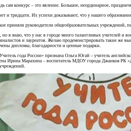
едь сам конкурс – это явление. Большое, неординарное, празднич
т и тридцати. Их успехи доказывают, что у нашего образования
кое приняли руководители общеобразовательных учреждений, пе
но я знаю, что у нас в городе много талантливых учителей и 
финалистов и лауреатов. Желаю продемонстрировать такие же выс
чены дипломы, благодарности и ценные подарки.
Учитель года России» признана Ольга Югай – учитель английск
оена Ирина Марахина – воспитатель МДОУ города Джанкоя РК «Д
 учреждений.