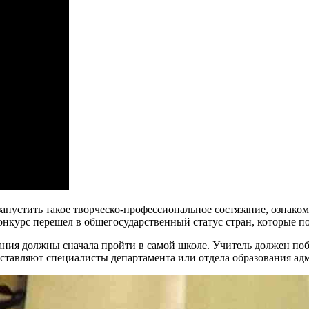
 запустить такое творческо-профессиональное состязание, ознак
а конкурс перешел в общегосударственный статус стран, которы
зания должны сначала пройти в самой школе. Учитель должен по
оставляют специалисты департамента или отдела образования ад