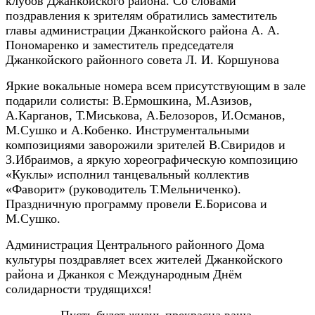
клубов Джанкойского района. Со словами
поздравления к зрителям обратились заместитель
главы администрации Джанкойского района А. А.
Пономаренко и заместитель председателя
Джанкойского районного совета Л. И. Коршунова
Яркие вокальные номера всем присутствующим в зале
подарили солисты: В.Ермошкина, М.Азизов,
А.Карганов, Т.Миськова, А.Белозоров, И.Османов,
М.Сушко и А.Кобенко. Инструментальным
и
композициями заворожили зрителей В.Свиридов и
З.Ибраимов, а яркую хореографическую композицию
«Куклы» исполнил танцевальный коллектив
«Фаворит» (руководитель Т.Мельниченко).
Праздничную программу провели Е.Борисова и
М.Сушко.
Администрация Центрального районного Дома
культуры поздравляет всех жителей Джанкойского
района и Джанкоя с Международным Днём
солидарности трудящихся!
Пусть будет жизнь прекрасна ваша,