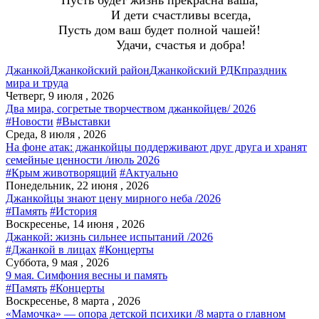
И дети счастливы всегда,
Пусть дом ваш будет полной чашей!
Удачи, счастья и добра!
Джанкой
Джанкойский район
Джанкойский РДК
праздник
мира и труда
Четверг, 9 июля , 2026
Два мира, согретые творчеством джанкойцев/ 2026
#Новости
#Выставки
Среда, 8 июля , 2026
На фоне атак: джанкойцы поддерживают друг друга и хранят
семейные ценности /июль 2026
#Крым животворящий
#Актуально
Понедельник, 22 июня , 2026
Джанкойцы знают цену мирного неба /2026
#Память
#История
Воскресенье, 14 июня , 2026
Джанкой: жизнь сильнее испытаний /2026
#Джанкой в лицах
#Концерты
Суббота, 9 мая , 2026
9 мая. Симфония весны и память
#Память
#Концерты
Воскресенье, 8 марта , 2026
«Мамочка» — опора детской психики /8 марта о главном