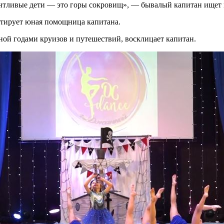
нтливые дети — это горы сокровищ», — бывалый капитан ищет м
атирует юная помощница капитана.
ой годами круизов и путешествий, восклицает капитан.