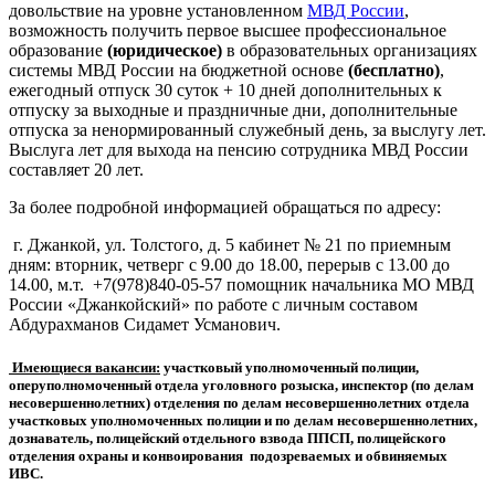
довольствие на уровне установленном
МВД России
,
возможность получить первое высшее профессиональное
образование
(юридическое)
в образовательных организациях
системы МВД России на бюджетной основе
(бесплатно)
,
ежегодный отпуск 30 суток + 10 дней дополнительных к
отпуску за выходные и праздничные дни, дополнительные
отпуска за ненормированный служебный день, за выслугу лет.
Выслуга лет для выхода на пенсию сотрудника МВД России
составляет 20 лет.
За более подробной информацией обращаться по адресу:
г. Джанкой, ул. Толстого, д. 5 кабинет № 21 по приемным
дням: вторник, четверг с 9.00 до 18.00, перерыв с 13.00 до
14.00, м.т. +7(978)840-05-57 помощник начальника МО МВД
России «Джанкойский» по работе с личным составом
Абдурахманов Сидамет Усманович.
Имеющиеся вакансии:
участковый уполномоченный полиции,
оперуполномоченный отдела уголовного розыска, инспектор (по делам
несовершеннолетних) отделения по делам несовершеннолетних отдела
участковых уполномоченных полиции и по делам несовершеннолетних,
дознаватель, полицейский отдельного взвода ППСП, полицейского
отделения охраны и конвоирования подозреваемых и обвиняемых
ИВС.