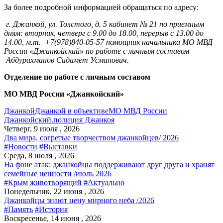
За более подробной информацией обращаться по адресу:
г. Джанкой, ул. Толстого, д. 5 кабинет № 21 по приемным
дням: вторник, четверг с 9.00 до 18.00, перерыв с 13.00 до
14.00, м.т. +7(978)840-05-57 помощник начальника МО МВД
России «Джанкойский» по работе с личным составом
Абдурахманов Сидамет Усманович.
Отделение по работе с личным составом
МО МВД России «Джанкойский»
Джанкой
Джанкой в объективе
МО МВД России
Джанкойский.
полиция Джанкоя
Четверг, 9 июля , 2026
Два мира, согретые творчеством джанкойцев/ 2026
#Новости
#Выставки
Среда, 8 июля , 2026
На фоне атак: джанкойцы поддерживают друг друга и хранят
семейные ценности /июль 2026
#Крым животворящий
#Актуально
Понедельник, 22 июня , 2026
Джанкойцы знают цену мирного неба /2026
#Память
#История
Воскресенье, 14 июня , 2026