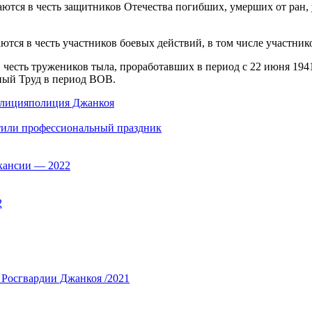
честь защитников Отечества погибших, умерших от ран, уве
 честь участников боевых действий, в том числе участнико
 тружеников тыла, проработавших в период с 22 июня 1941 го
ный Труд в период ВОВ.
лиция
полиция Джанкоя
етили профессиональный праздник
ансии — 2022
2
 Росгвардии Джанкоя /2021