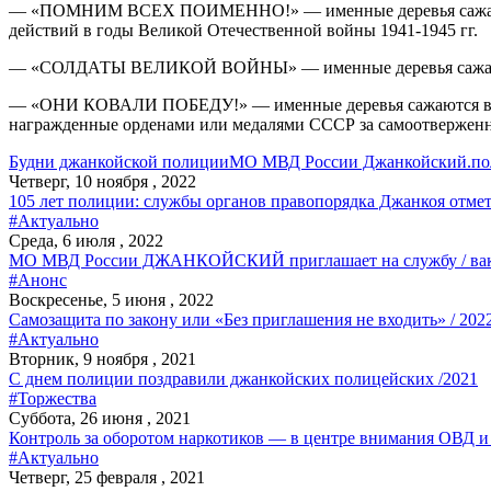
— «ПОМНИМ ВСЕХ ПОИМЕННО!» — именные деревья сажаются в 
действий в годы Великой Отечественной войны 1941-1945 гг.
— «СОЛДАТЫ ВЕЛИКОЙ ВОЙНЫ» — именные деревья сажаются в
— «ОНИ КОВАЛИ ПОБЕДУ!» — именные деревья сажаются в честь
награжденные орденами или медалями СССР за самоотвержен
Будни джанкойской полиции
МО МВД России Джанкойский.
по
Четверг, 10 ноября , 2022
105 лет полиции: службы органов правопорядка Джанкоя отм
#Актуально
Среда, 6 июля , 2022
МО МВД России ДЖАНКОЙСКИЙ приглашает на службу / вак
#Анонс
Воскресенье, 5 июня , 2022
Самозащита по закону или «Без приглашения не входить» / 202
#Актуально
Вторник, 9 ноября , 2021
С днем полиции поздравили джанкойских полицейских /2021
#Торжества
Суббота, 26 июня , 2021
Контроль за оборотом наркотиков — в центре внимания ОВД и
#Актуально
Четверг, 25 февраля , 2021