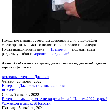
Пожелаем нашим ветеранам здоровья и сил, а молодёжи —
свято хранить память о подвиге своих дедов и прадедов.
Пусть праздничный день —
11 апреля —
подарит всем
радость, улыбки и
хорошее настроение!
Джанкой в объективе: ветераны Джанкоя отметили День освобождения
города от фашистов
ветераны
ветераны Джанкоя
Четверг, 23 июня , 2022
Ветераны Джанкоя: помним 22 июня
#Память
Среда, 5 января , 2022
Ветераны: мы в детстве не видели ёлки /с Новым-2022 годом!
#Джанкой в лицах
#Новости
Пятница, 5 ноября , 2021