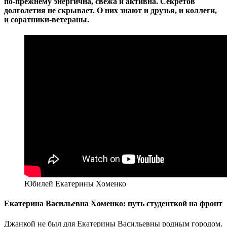
по-прежнему энергична, свежа и активна. Секретов
долголетия не скрывает. О них знают и друзья, и коллеги,
и соратники-ветераны.
Юбилей Екатерины Хоменко
Екатерина Васильевна Хоменко: путь студенткой на фронт
Джанкой не был для Екатерины Васильевны родным городом.