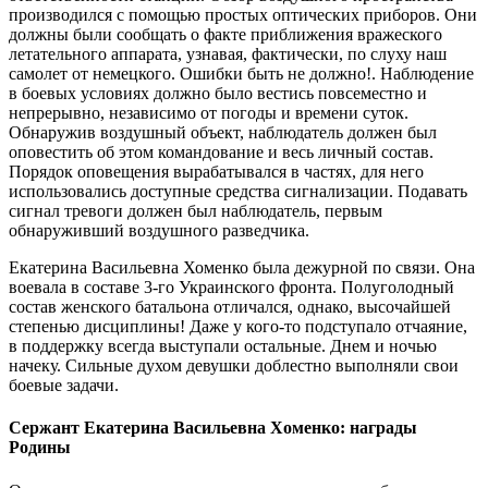
производился с помощью простых оптических приборов. Они
должны были сообщать о факте приближения вражеского
летательного аппарата, узнавая, фактически, по слуху наш
самолет от немецкого. Ошибки быть не должно!. Наблюдение
в боевых условиях должно было вестись повсеместно и
непрерывно, независимо от погоды и времени суток.
Обнаружив воздушный объект, наблюдатель должен был
оповестить об этом командование и весь личный состав.
Порядок оповещения вырабатывался в частях, для него
использовались доступные средства сигнализации. Подавать
сигнал тревоги должен был наблюдатель, первым
обнаруживший воздушного разведчика.
Екатерина Васильевна Хоменко была дежурной по связи. Она
воевала в составе 3-го Украинского фронта. Полуголодный
состав женского батальона отличался, однако, высочайшей
степенью дисциплины! Даже у кого-то подступало отчаяние,
в поддержку всегда выступали остальные. Днем и ночью
начеку. Сильные духом девушки доблестно выполняли свои
боевые задачи.
Сержант Екатерина Васильевна Хоменко: награды
Родины