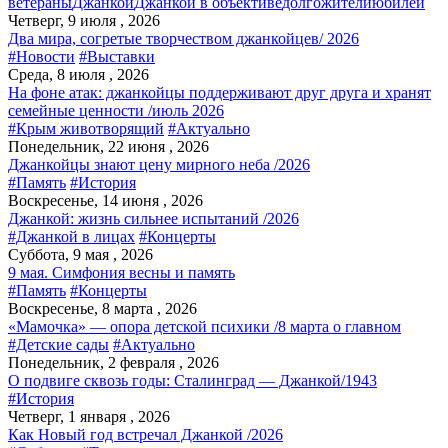
ветераны
Джанкой
Джанкой в объективе
долгожители
юбилей
Четверг, 9 июля , 2026
Два мира, согретые творчеством джанкойцев/ 2026
#Новости
#Выставки
Среда, 8 июля , 2026
На фоне атак: джанкойцы поддерживают друг друга и хранят
семейные ценности /июль 2026
#Крым животворящий
#Актуально
Понедельник, 22 июня , 2026
Джанкойцы знают цену мирного неба /2026
#Память
#История
Воскресенье, 14 июня , 2026
Джанкой: жизнь сильнее испытаний /2026
#Джанкой в лицах
#Концерты
Суббота, 9 мая , 2026
9 мая. Симфония весны и память
#Память
#Концерты
Воскресенье, 8 марта , 2026
«Мамочка» — опора детской психики /8 марта о главном
#Детские сады
#Актуально
Понедельник, 2 февраля , 2026
О подвиге сквозь годы: Сталинград — Джанкой/1943
#История
Четверг, 1 января , 2026
Как Новый год встречал Джанкой /2026