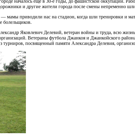
в городе началось еще в 30-е годы, до фашистской оккупации. 
одорожники и другие жители города после смены непременно шли
— мамы приводили нас на стадион, когда шли тренировки и мат
ле болельщиков.
ександр Яковлевич Делевий, ветеран войны и труда, всю жизнь 
организаций. Ветераны футбола Джанкоя и Джанкойского района
из турниров, посвященный памяти Александра Делевия, организо