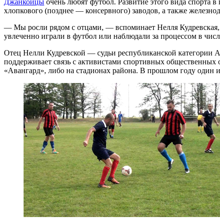
Джанкойцы
очень любят футбол. Развитие этого вида спорта 
хлопкового (позднее — консервного) заводов, а также железн
— Мы росли рядом с отцами, — вспоминает Нелля Кудревская, 
увлеченно играли в футбол или наблюдали за процессом в чис
Отец Нелли Кудревской — судьи республиканской категории Ал
поддерживает связь с активистами спортивных общественных 
«Авангард», либо на стадионах района. В прошлом году один 